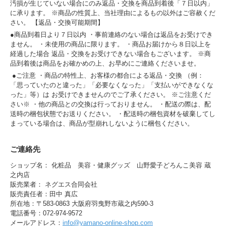
汚損が生じていない場合にのみ返品・交換を商品到着後「７日以内」
に承ります。 ※商品の性質上、当社理由によるもの以外はご容赦くだ
さい。 【返品・交換可能期間】
●商品到着日より７日以内 ・事前連絡のない場合は返品をお受けでき
ません。 ・未使用の商品に限ります。 ・商品お届けから８日以上を
経過した場合 返品・交換をお受けできない場合もございます。 ※商
品到着後は商品をお確かめの上、お早めにご連絡くださいませ。
●ご注意 ・商品の特性上、お客様の都合による返品・交換 （例：
「思っていたのと違った」「必要なくなった」「支払いができなくな
った」等）は お受けできませんのでご了承ください。 ※ご注意くだ
さい※ ・他の商品との交換は行っておりません。 ・配送の際は、配
送時の梱包状態でお送りください。 ・配送時の梱包資材を破棄してし
まっている場合は、商品が型崩れしないように梱包ください。
ご連絡先
ショップ名： 化粧品 美容・健康グッズ 山野愛子どろんこ美容 蔵
之内店
販売業者： ネグエス合同会社
販売責任者：田中 真広
所在地：〒583-0863 大阪府羽曳野市蔵之内590-3
電話番号：072-974-9572
メールアドレス：
info@yamano-online-shop.com