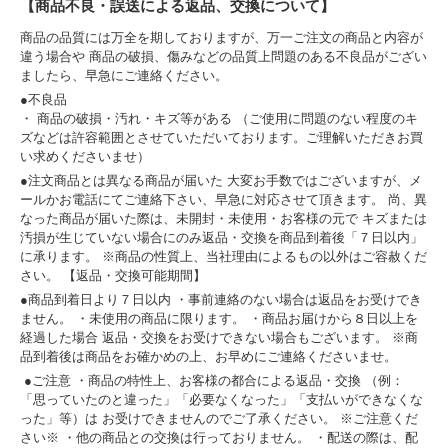
【商品不良・誤送による返品、交換について】
商品の品質には万全を期しておりますが、万一ご注文の商品と内容が
違う場合や 商品の破損、傷みなどの品質上問題のある不良品がござい
ましたら、早急にご連絡ください。
●不良品
・ 商品の破損・汚れ・キズ等がある （ご使用に問題のない程度のキ
ズなどは許容範囲とさせていただいております。ご理解いただきお買
い求めくださいませ）
●注文商品とは異なる商品が届いた 大変お手数ではございますが、メ
ールかお電話にてご連絡下さい、早急に対応させて頂きます。 尚、異
なった商品が届いた際は、未開封・未使用・お客様の元で キズまたは
汚損が生じていない場合にのみ返品・交換を商品到着後「７日以内」
に承ります。 ※商品の性質上、当社理由によるもの以外はご容赦くだ
さい。 【返品・交換可能期間】
●商品到着日より７日以内 ・事前連絡のない場合は返品をお受けでき
ません。 ・未使用の商品に限ります。 ・商品お届けから８日以上を
経過した場合 返品・交換をお受けできない場合もございます。 ※商
品到着後は商品をお確かめの上、お早めにご連絡くださいませ。
●ご注意 ・商品の特性上、お客様の都合による返品・交換 （例：
「思っていたのと違った」「必要なくなった」「支払いができなくな
った」等）は お受けできませんのでご了承ください。 ※ご注意くだ
さい※ ・他の商品との交換は行っておりません。 ・配送の際は、配