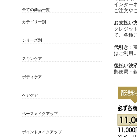
インター
全ての商品一覧
ご注文や
カテゴリー別
お支払い
クレジット
ポイントリムーバー
クレンジング
洗顔
化粧水・ローション
乳液
美容液・ジェル
クリーム
オイル
パック・マスク
アイケア
リップケア
サンケア・UV日焼け止め
セット
男性にもオススメ
衛生用品
て、各種
シリーズ別
代引き
：
コハクセンチュリー zero
コハクセンチュリー白 SHIRO
コハクナノ クラリファイイングローション
コハクセンチュリー咲 SAKI
どろんこクレー 24(クレオリ )
CLAY ORI 24 for men
美道
Mu-2
MDプレミアム
アドバンスドホワイト
プラスオン
時短化粧品
モンプレーヌ
モンプレーヌ・エクセレント
琥珀美
ワールドドロンコ
インナー&アウタービューティ
CYDNUS・メイクアップグッズ
薬用和漢育毛シリーズ
ボディケア用品
ヘアケア用品
美容健康食品
ホームエステ
ヘルスケア 他
琥珀健寿茶
琥珀の夢Ⅳ
はご利用
スキンケア
後払い決
ポイントリムーバー
クレンジング
洗顔
化粧水・ローション
乳液
美容液・ジェル
クリーム
オイル
パック・マスク
アイケア
リップケア
サンケア・UV日焼け止め
セット
郵便局・
ボディケア
石鹸・ボディソープ
バスグッズ
サンケア・UV日焼け止め
ヘアケア
シャンプー・コンディショナー
ヘア美容液・ヘアパック
育毛シャンプー・コンディショナー・エッ
セット
センス
ベースメイクアップ
化粧下地・メイクアップベース
ファンデーション
フェイスパウダー
サンケア・UV日焼け止め
日中用美容液
ポイントメイクアップ