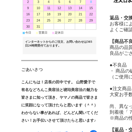
2
3
4
5
6
7
8
9
10
11
12
13
14
15
16
17
18
19
20
21
22
返品・交
23
24
25
26
27
28
29
お客様に
30
31
よくご確
■
■
■
今日
営業日
定休日
【商品不
インターネットからのご注文、お問い合わせは365
日24時間受付ております。
商品の品
良品がご
●不良品
ごあいさつ
・ 商品
（ご使用
こんにちは！店長の田中です。 山野愛子で
●注文商
有名などろんこ美容法と琥珀美容法の魅力を
大変お手
皆さまに知って頂き、ヤマノの商品で皆さま
に笑顔になって頂けたらと思います（＾＾）
尚、異な
到着後「
わからない事があれば、どんどん聞いてくだ
※商品の
さい！お手伝いさせて頂けたらと思います♪
【返品・