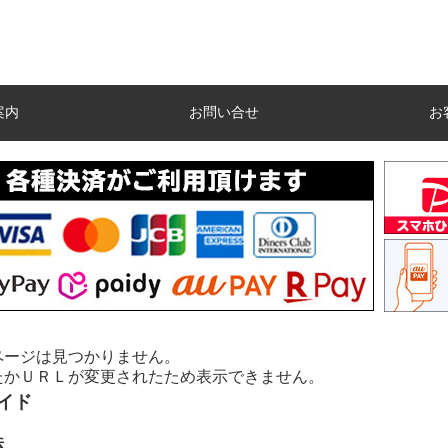
案内
お問い合せ
お
ページは見つかりません。
たかＵＲＬが変更されたため表示できません。
イド
法