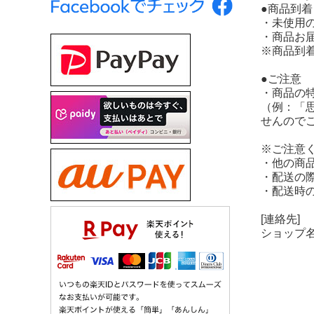
●商品到
・未使用
・商品お
※商品到
●ご注意
・商品の
（例：「
せんので
※ご注意
・他の商
・配送の
・配送時
[連絡先]
ショップ
販売業
販売
所在地：
電話番号
メー