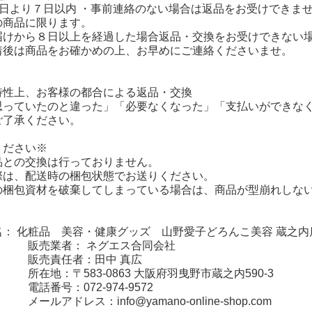
着日より７日以内 ・事前連絡のない場合は返品をお受けできま
の商品に限ります。
届けから８日以上を経過した場合返品・交換をお受けできない
着後は商品をお確かめの上、お早めにご連絡くださいませ。
特性上、お客様の都合による返品・交換
思っていたのと違った」「必要なくなった」「支払いができなく
ご了承ください。
ください※
品との交換は行っておりません。
際は、配送時の梱包状態でお送りください。
の梱包資材を破棄してしまっている場合は、商品が型崩れしな
名： 化粧品 美容・健康グッズ 山野愛子どろんこ美容 蔵之内
者： ネグエス合同会社
責任者：田中 真広
〒583-0863 大阪府羽曳野市蔵之内590-3
：072-974-9572
ルアドレス：
info@yamano-online-shop.com