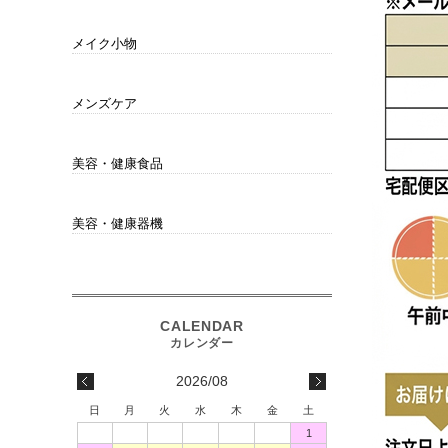
チーク
アイシャドウ
アイライナー
アイブロウ
リップ
メイク小物
スポンジ・パフ
コンパクト・ケース
その他
メンズケア
男性にもオススメ
美容・健康食品
サプリメント・ドリンク
衛生用品
琥珀健寿茶
美容・健康器機
ホームエステ
電解水素生成整水器
2026/08
日
月
火
水
木
金
土
1