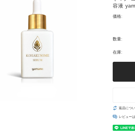
容液 ya
価格:
数量:
在庫:
返品につ
レビュー