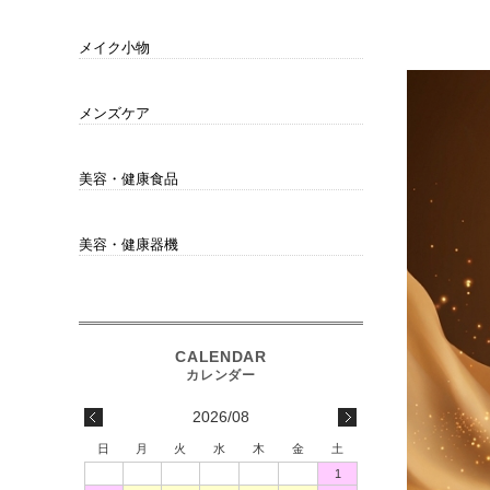
チーク
アイシャドウ
アイライナー
アイブロウ
リップ
メイク小物
スポンジ・パフ
コンパクト・ケース
その他
メンズケア
男性にもオススメ
美容・健康食品
サプリメント・ドリンク
衛生用品
琥珀健寿茶
美容・健康器機
ホームエステ
電解水素生成整水器
2026/08
日
月
火
水
木
金
土
1