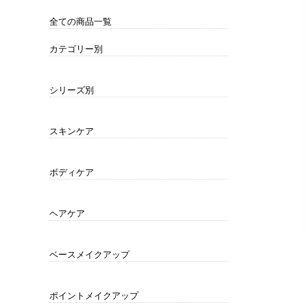
全ての商品一覧
カテゴリー別
ポイントリムーバー
クレンジング
洗顔
化粧水・ローション
乳液
美容液・ジェル
クリーム
オイル
パック・マスク
アイケア
リップケア
サンケア・UV日焼け止め
セット
男性にもオススメ
衛生用品
シリーズ別
コハクセンチュリー zero
コハクセンチュリー白 SHIRO
コハクナノ クラリファイイングローション
コハクセンチュリー咲 SAKI
どろんこクレー 24(クレオリ )
CLAY ORI 24 for men
美道
Mu-2
MDプレミアム
アドバンスドホワイト
プラスオン
時短化粧品
モンプレーヌ
モンプレーヌ・エクセレント
琥珀美
ワールドドロンコ
インナー&アウタービューティ
CYDNUS・メイクアップグッズ
薬用和漢育毛シリーズ
ボディケア用品
ヘアケア用品
美容健康食品
ホームエステ
ヘルスケア 他
琥珀健寿茶
琥珀の夢Ⅳ
スキンケア
ポイントリムーバー
クレンジング
洗顔
化粧水・ローション
乳液
美容液・ジェル
クリーム
オイル
パック・マスク
アイケア
リップケア
サンケア・UV日焼け止め
セット
ボディケア
石鹸・ボディソープ
バスグッズ
サンケア・UV日焼け止め
ヘアケア
シャンプー・コンディショナー
ヘア美容液・ヘアパック
育毛シャンプー・コンディショナー・エッ
セット
センス
ベースメイクアップ
化粧下地・メイクアップベース
ファンデーション
フェイスパウダー
サンケア・UV日焼け止め
日中用美容液
ポイントメイクアップ