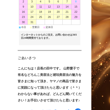
2
3
4
5
6
7
8
9
10
11
12
13
14
15
16
17
18
19
20
21
22
23
24
25
26
27
28
29
30
31
■
■
■
今日
営業日
定休日
インターネットからのご注文、お問い合わせは365
日24時間受付ております。
ごあいさつ
こんにちは！店長の田中です。 山野愛子で
有名などろんこ美容法と琥珀美容法の魅力を
皆さまに知って頂き、ヤマノの商品で皆さま
に笑顔になって頂けたらと思います（＾＾）
わからない事があれば、どんどん聞いてくだ
さい！お手伝いさせて頂けたらと思います♪