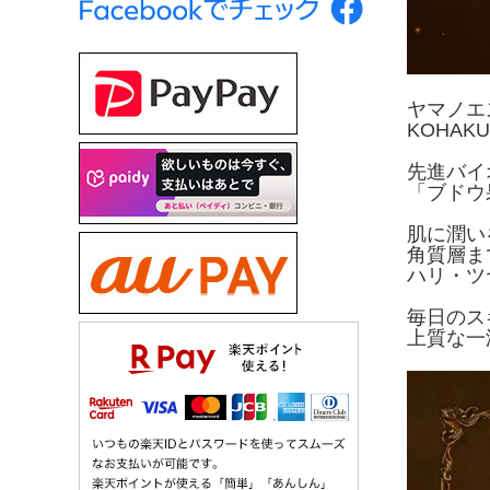
ヤマノエ
KOHAK
先進バイ
「ブドウ
肌に潤い
角質層ま
ハリ・ツ
毎日のス
上質な一