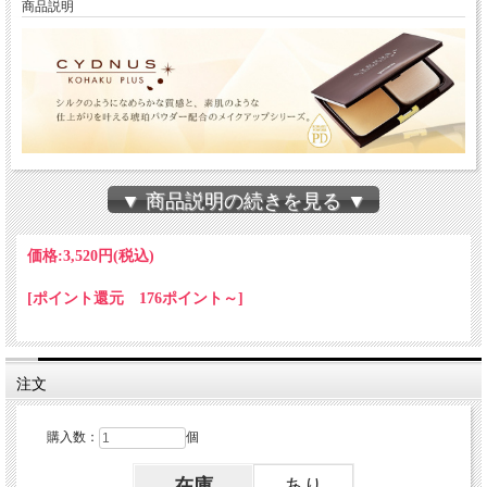
商品説明
なめらかな質感で、ナチュラルな眉から洗練され
▼ 商品説明の続きを見る ▼
た眉まで、思い通りに楽しめます。
商品コード3910のリニューアル版で色味は同じで
価格:
3,520円
(税込)
後ろにハケが付いたタイプになります。
[ポイント還元 176ポイント～]
【商品コード】3485
【カラー】オリーブ
【数量】1本
注文
購入数：
個
在庫
あり