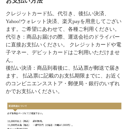
お支払い方法
粧くずれを防ぎ、ナチュラルで美しい仕上がりを
クレジットカード払、代引き、後払い決済、
長時間キープします。
Yahoo!ウォレット決済、楽天payを用意してござい
≪美容液成分≫
ます。ご希望にあわせて、各種ご利用ください。
・琥珀パウダー
代引き：商品お届けの際、運送会社のドライバー
・ヒアルロン酸Na
に直接お支払いください。 クレジットカードや電
・スクワラン
子マネー、デビットカードはご利用いただけませ
・プラセンタエキス
ん。
・ホホバ種子油
後払い決済：商品到着後に、払込票が郵送で届き
・アーチチョーク葉エキス
ます。 払込票に記載のお支払期限までに、お近く
のコンビニエンスストア・郵便局・銀行のいずれ
かでお支払いください。
【商品コード】 3194
【カラー】オークル