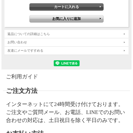
返品についての詳細はこちら
お問い合わせ
友達にメールですすめる
ご利用ガイド
ご注文方法
琥珀パウダー配合で、なめらかに伸びてお肌にな
インターネットにて24時間受け付けております。
じみ、素肌美を演出するリキッドタイプのファン
ご注文やご質問メール、お電話、LINEでのお問い
デーションです。
合わせの対応は、土日祝日を除く平日のみです。
美容液成分を配合し、うるおいを与え、乾燥から
お肌を守り、汗や水に強く、自然なカバー力で化