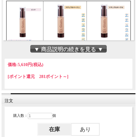
ナ
ナ
チ
チ
ュ
ュ
ラ
ラ
ル
ル
ベ
オ
ピンクはコチラ
ージュはコチラ
ークルはコチラ
▼ 商品説明の続きを見る ▼
価格:
5,610円
(税込)
[ポイント還元 281ポイント～]
注文
購入数：
個
在庫
あり