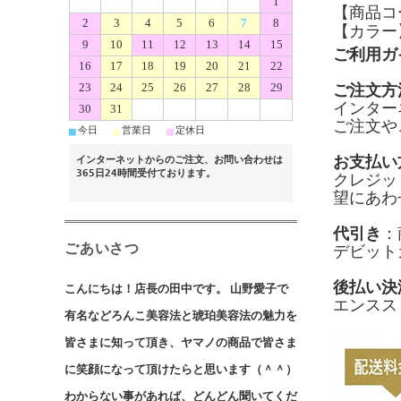
1
【商品コー
2
3
4
5
6
7
8
【カラー
9
10
11
12
13
14
15
ご利用ガ
16
17
18
19
20
21
22
23
24
25
26
27
28
29
ご注文方
インター
30
31
ご注文や
■
■
■
今日
営業日
定休日
お支払い
インターネットからのご注文、お問い合わせは
365日24時間受付ております。
クレジッ
望にあわ
代引き
：
ごあいさつ
デビット
後払い決
こんにちは！店長の田中です。 山野愛子で
エンスス
有名などろんこ美容法と琥珀美容法の魅力を
皆さまに知って頂き、ヤマノの商品で皆さま
に笑顔になって頂けたらと思います（＾＾）
わからない事があれば、どんどん聞いてくだ