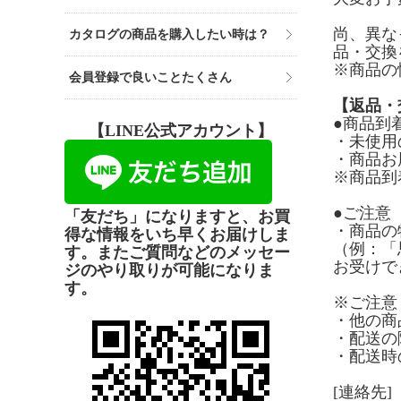
尚、異な
カタログの商品を購入したい時は？
品・交換
※商品の
会員登録で良いことたくさん
【返品・
●商品到
【LINE公式アカウント】
・未使用
・商品お
※商品到
●ご注意
「友だち」になりますと、お買
・商品の
得な情報をいち早くお届けしま
（例：「
す。またご質問などのメッセー
お受けで
ジのやり取りが可能になりま
す。
※ご注意
・他の商
・配送の
・配送時
[連絡先]