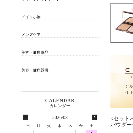
チーク
アイシャドウ
アイライナー
アイブロウ
リップ
メイク小物
スポンジ・パフ
コンパクト・ケース
その他
メンズケア
男性にもオススメ
美容・健康食品
サプリメント・ドリンク
衛生用品
琥珀健寿茶
美容・健康器機
ホームエステ
電解水素生成整水器
2026/08
<セット
パウダー
日
月
火
水
木
金
土