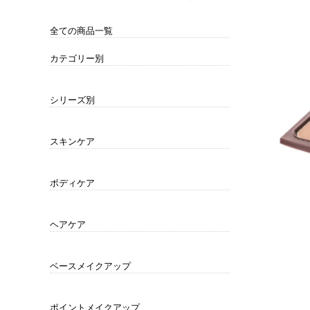
全ての商品一覧
カテゴリー別
ポイントリムーバー
クレンジング
洗顔
化粧水・ローション
乳液
美容液・ジェル
クリーム
オイル
パック・マスク
アイケア
リップケア
サンケア・UV日焼け止め
セット
男性にもオススメ
衛生用品
シリーズ別
コハクセンチュリー zero
コハクセンチュリー白 SHIRO
コハクナノ クラリファイイングローション
コハクセンチュリー咲 SAKI
どろんこクレー 24(クレオリ )
CLAY ORI 24 for men
美道
Mu-2
MDプレミアム
アドバンスドホワイト
プラスオン
時短化粧品
モンプレーヌ
モンプレーヌ・エクセレント
琥珀美
ワールドドロンコ
インナー&アウタービューティ
CYDNUS・メイクアップグッズ
薬用和漢育毛シリーズ
ボディケア用品
ヘアケア用品
美容健康食品
ホームエステ
ヘルスケア 他
琥珀健寿茶
琥珀の夢Ⅳ
スキンケア
ポイントリムーバー
クレンジング
洗顔
化粧水・ローション
乳液
美容液・ジェル
クリーム
オイル
パック・マスク
アイケア
リップケア
サンケア・UV日焼け止め
セット
ボディケア
石鹸・ボディソープ
バスグッズ
サンケア・UV日焼け止め
ヘアケア
シャンプー・コンディショナー
ヘア美容液・ヘアパック
育毛シャンプー・コンディショナー・エッ
セット
センス
ベースメイクアップ
化粧下地・メイクアップベース
ファンデーション
フェイスパウダー
サンケア・UV日焼け止め
日中用美容液
ポイントメイクアップ