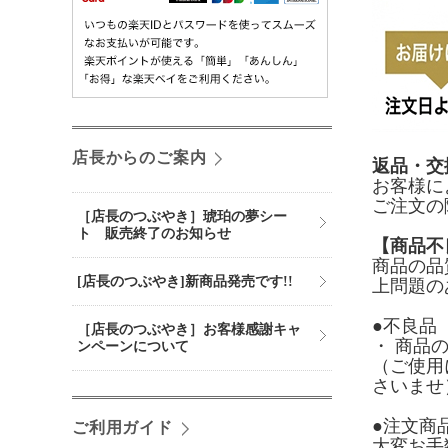
店長からのご案内
返品・交
お客様に
ご注文の
［店長のつぶやき］琥珀の夢シー
ト 販売終了のお知らせ
【商品不
商品の品
[店長のつぶやき]新商品発売です!!
上問題の
●不良品
［店長のつぶやき］お客様感謝キャ
・ 商品
ンペーンについて
（ご使用
さいませ
●注文商
ご利用ガイド
大変お手