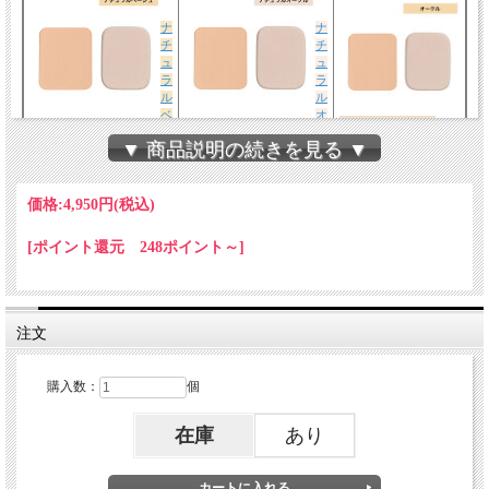
ナ
ナ
チ
チ
ュ
ュ
ラ
ラ
ル
ル
ベ
オ
オークルはコチラ
ージュはコチラ
ークルはコチラ
▼ 商品説明の続きを見る ▼
価格:
4,950円
(税込)
[ポイント還元 248ポイント～]
ルースパウダーの携帯用・お化粧直し用のプレス
注文
トパウダー（固形おしろい）です。
購入数：
個
【商品コード3171】
在庫
あり
【カラー】ピンク