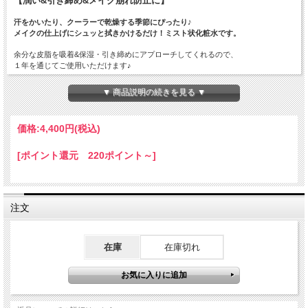
【潤い&引き締め&メイク崩れ防止に】
汗をかいたり、クーラーで乾燥する季節にぴったり♪
メイクの仕上げにシュッと拭きかけるだけ！ミスト状化粧水です。
余分な皮脂を吸着&保湿・引き締めにアプローチしてくれるので、
１年を通じてご使用いただけます♪
【特徴】
▼ 商品説明の続きを見る ▼
○メイクの上から潤いをプラス
○余分な皮脂を吸着
○メイク崩れ防止
価格:
4,400円
(税込)
○保湿・引き締め効果
【香り】
[ポイント還元 220ポイント～]
バラの香り
【主な配合成分】
クレーパウダー（カオリン）
注文
・余分な皮脂を吸着し、化粧崩れを防止
・クレーに含まれるミネラルでお肌のハリを保つ
ローズウォーター（センチフォリアバラ花水）
在庫
在庫切れ
・保湿・引き締め効果
海洋深層水（海水）
・お肌に必要なミネラルを与える
アロエバラ葉エキス