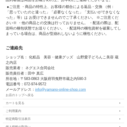
●ご注意 ・商品の特性上、お客様の都合による返品・交換 （例：
「思っていたのと違った」「必要なくなった」「支払いができなくな
った」等）は お受けできませんのでご了承ください。 ※ご注意くだ
さい※ ・他の商品との交換は行っておりません。 ・配送の際は、配
送時の梱包状態でお送りください。 ・配送時の梱包資材を破棄してし
まっている場合は、商品が型崩れしないように梱包ください。
ご連絡先
ショップ名： 化粧品 美容・健康グッズ 山野愛子どろんこ美容 蔵
之内店
販売業者： ネグエス合同会社
販売責任者：田中 真広
所在地：〒583-0863 大阪府羽曳野市蔵之内590-3
電話番号：072-974-9572
メールアドレス：
info@yamano-online-shop.com
お店のトップへ戻る
カートを見る
ご利用案内
特定商取引法表示
個人情報の取扱い