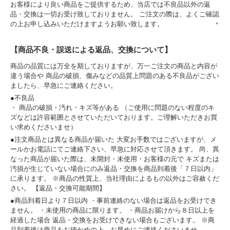
お客様により良い商品をご提供するため、当店では不良品以外の返
品・交換は一切お受け致しておりません。 ご注文の際は、よくご確認
の上お申し込みいただけますようお願い致します。
【商品不良・誤送による返品、交換について】
商品の品質には万全を期しておりますが、万一ご注文の商品と内容が
違う場合や 商品の破損、傷みなどの品質上問題のある不良品がござい
ましたら、早急にご連絡ください。
●不良品
・ 商品の破損・汚れ・キズ等がある （ご使用に問題のない程度のキ
ズなどは許容範囲とさせていただいております。ご理解いただきお買
い求めくださいませ）
●注文商品とは異なる商品が届いた 大変お手数ではございますが、メ
ールかお電話にてご連絡下さい、早急に対応させて頂きます。 尚、異
なった商品が届いた際は、未開封・未使用・お客様の元で キズまたは
汚損が生じていない場合にのみ返品・交換を商品到着後「７日以内」
に承ります。 ※商品の性質上、当社理由によるもの以外はご容赦くだ
さい。 【返品・交換可能期間】
●商品到着日より７日以内 ・事前連絡のない場合は返品をお受けでき
ません。 ・未使用の商品に限ります。 ・商品お届けから８日以上を
経過した場合 返品・交換をお受けできない場合もございます。 ※商
品到着後は商品をお確かめの上、お早めにご連絡くださいませ。